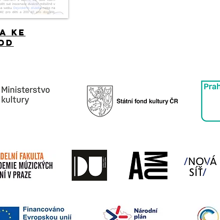
A Ke
 DD