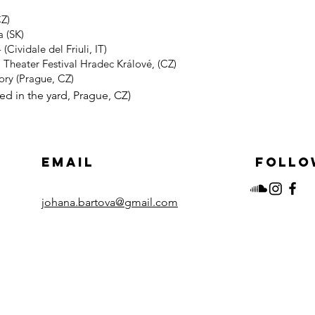
CZ)
a (SK)
(Cividale del Friuli, IT)
l Theater Festival Hradec Králové, (CZ)
ory (Prague, CZ)
red in the yard, Prague, CZ)
Email
Follo
johana.bartova@gmail.com