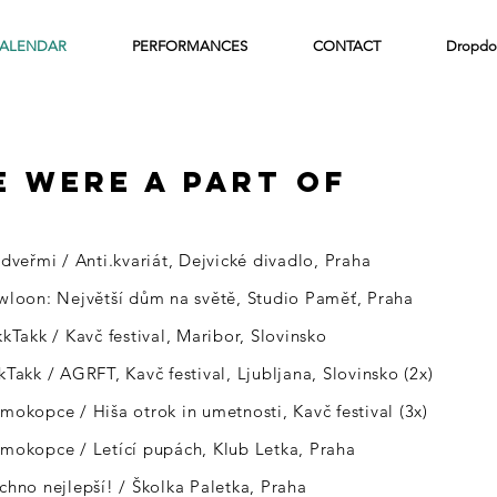
ALENDAR
PERFORMANCES
CONTACT
Dropdo
e were a part of
 dveřmi / Anti.kvariát, Dejvické divadlo, Praha
awloon: Největší dům na světě, Studio Paměť, Praha
kkTakk / Kavč festival, Maribor, Slovinsko
kTakk / AGRFT, Kavč festival, Ljubljana, Slovinsko (2x)
smokopce / Hiša otrok in umetnosti, Kavč festival (3x)
smokopce / Letící
pupách, Klub Letka, Praha
echno nejlepší! / Školka Paletka, Praha