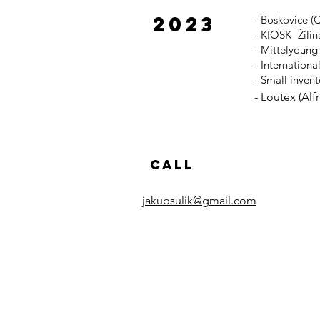
2023
- Boskovice (
- KIOSK- Žilin
- Mittelyoung- 
- Internationa
- Small invent
- Loutex (Alf
Call
jakubsulik@gmail.com