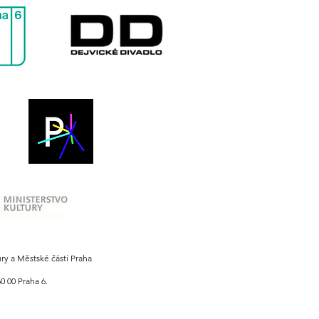
ury a Městské části Praha
0 00 Praha 6.