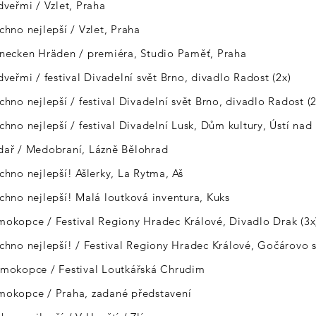
 dveřmi / Vzlet, Praha
echno nejlepší / Vzlet, Praha
hnecken Hräden / premiéra, Studio Paměť, Praha
 dveřmi / festival Divadelní svět Brno, divadlo Radost (2x)
echno nejlepší / festival Divadelní svět Brno, divadlo Radost (2
echno nejlepší / festival Divadelní Lusk, Dům kultury, Ústí na
edař / Medobraní, Lázně Bělohrad
echno nejlepší! Ašlerky, La Rytma, Aš
echno nejlepší! Malá loutková inventura, Kuks
mokopce / Festival Regiony Hradec Králové, Divadlo Drak (3x
echno nejlepší! / Festival Regiony Hradec Králové, Gočárovo 
smokopce / Festival Loutkářská Chrudim
smokopce / Praha, zadané představení