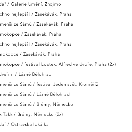
edař / Galerie Umění, Znojmo
echno nejlepší! / Zasekávák, Praha
jmenší ze Sámů / Zasekávák, Praha
osmokopce / Zasekávák, Praha
echno nejlepší! / Zasekávák, Praha
smokopce / Zasekávák, Praha
smokopce / festival Loutex, Alfred ve dvoře, Praha (2x)
 dveřmi / Lázně Bělohrad
jmenší ze Sámů / festival Jeden svět, Kroměříž
jmenší ze Sámů / Lázně Bělohrad
ejmenší ze Sámů / Brémy, Německo
kk Takk / Brémy, Německo (2x)
dař / Ostravská lokálka