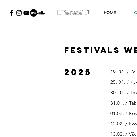
HOME
C
festivals w
2025
19. 01. / Za
25. 01. / K
30. 01. / Ta
31.01. / Tak
01.02. / Ko
12.02. / Ko
13.02. / Vš