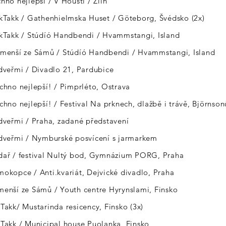
hno nejlepší / V Houští / Zlín
kkTakk / Gathenhielmska Huset / Göteborg, Švédsko (2x)
kkTakk / Stúdíó Handbendi / Hvammstangi, Island
ejmenší ze Sámů / Stúdíó Handbendi / Hvammstangi, Island
 dveřmi / Divadlo 21, Pardubice
echno nejlepší! / Pimprléto, Ostrava
echno nejlepší! / Festival Na prknech, dlažbě i trávě, Björnso
 dveřmi / Praha, zadané představení
 dveřmi / Nymburské posvícení s jarmarkem
edař / festival Nultý bod, Gymnázium PORG, Praha
mokopce / Anti.kvariát, Dejvické divadlo, Praha
menší ze Sámů / Youth centre Hyrynslami, Finsko
kTakk/ Mustarinda resicency, Finsko (3x)
kTakk / Municipal house Puolanka, Finsko