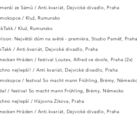
jmenší ze Sámů / Anti.kvariát, Dejvické divadlo, Praha
smokopce / Kluž, Rumunsko
akkTakk / Kluž, Rumunsko
wloon: Největší dům na světě - premiéra, Studio Paměť, Prah
kTakk / Anti.kvariát, Dejvické divadlo, Praha
necken Hräden / festival Loutex, Alfred ve dvoře, Praha (2x)
chno nejlepší! / Anti.kvariát, Dejvické divadlo, Praha
smokopce / festival So macht mann Frühling, Brémy, Německ
edař /
festival So macht
mann Frühling, Brémy, Německo
echno
nejlepší
/ Hájovna Zikova, Praha
hnecken Hräden / Anti.kvariát, Dejvické divadlo, Praha