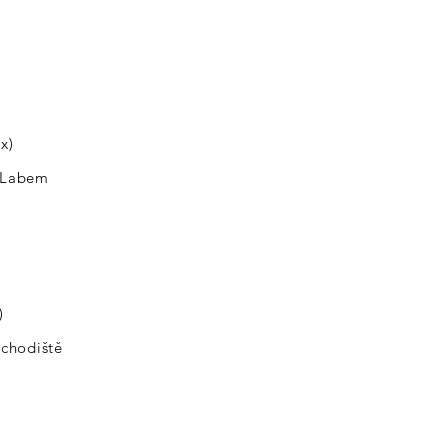
x)
d Labem
)
schodiště