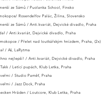
menší ze Sámů / Puolanka School, Finsko
mokopce/ Rosendelfov Palác, Žilina, Slovensko
menší ze Sámů / Anti.kvariát, Dejvické divadlo, Praha
dař / Anti.kvariát, Dejvické divadlo, Praha
smokopce / Přelet nad loutkářským hnízdem, Praha, (2x)
ař / Aš, LaRytma
chno nejlepší! / Anti.kvariát, Dejvické divadlo, Praha
kTakk / Letící pupách, Klub Letka, Praha
dveřmi / Studio Paměť, Praha
dveřmi / Jazz Dock, Praha
necken Hräden / Loutcore, Klub Letka, Praha