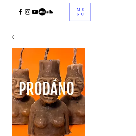
ME
NU