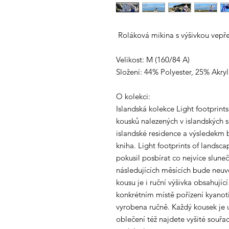
Roláková mikina s výšivkou vepře
Velikost: M (160/84 A)
Složení: 44% Polyester, 25% Akr
O kolekci:
Islandská kolekce Light footprint
kousků nalezených v islandských
islandské residence a výsledekm b
kniha. Light footprints of landsc
pokusil posbírat co nejvíce sluneč
následujících měsících bude neuv
kousu je i ruční výšivka obsahujíc
konkrétním místě pořízení kyanoti
vyrobena ručně. Každý kousek je 
oblečení též najdete vyšité souřa