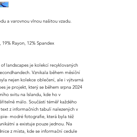
du a varovnou vlnou našitou vzadu.
yl, 19% Rayon, 12% Spandex
s of landscapes je kolekcí recyklovaných
 secondhandech. Vznikala během měsíční
yla nejen kolekce oblečení, ale i výtvarná
apes je projekt, který se během srpna 2024
ního svitu na Islandu, kde ho v
ěřitelně málo. Součástí téměř každého
í text z informačních tabulí nalezených v
pie- modré fotografie, která byla též
unikátní a existuje pouze jednou. Na
dnice z místa, kde se informační cedule