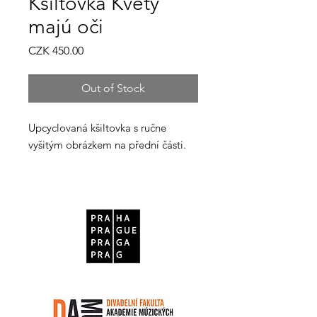
Kšiltovka Kvety
majú oči
Price
CZK 450.00
Out of Stock
Upcyclovaná kšiltovka s ručne
vyšitým obrázkem na přední části.