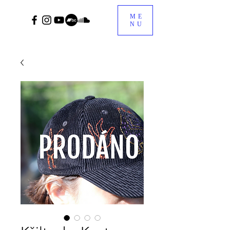
ME
NU