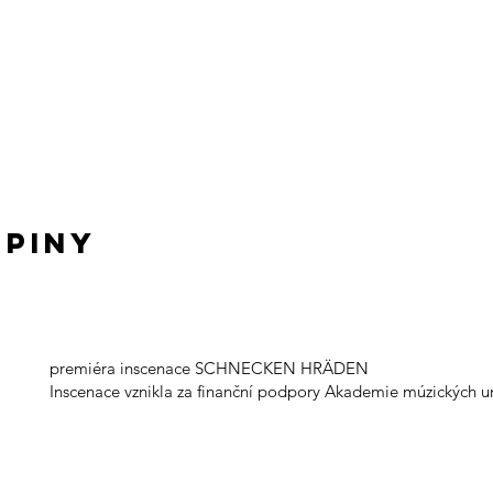
UPINY
premiéra inscenace SCHNECKEN HRÄDEN
Inscenace vznikla za finanční podpory Akademie múzických u