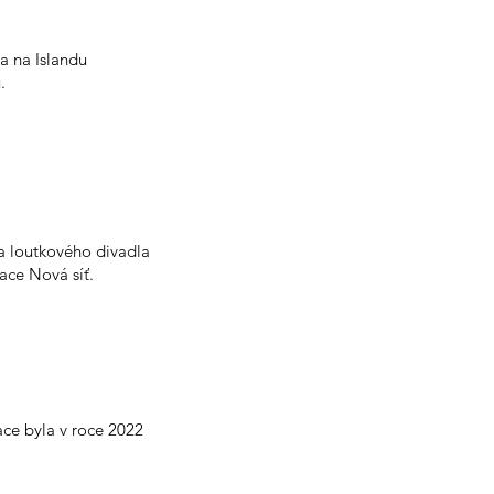
a na Islandu
.
 a loutkového divadla
ace Nová síť.
ace byla v roce 2022