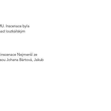
MU. Inscenace byla
 nad loutkářským
 inscenace Nejmenší ze
jsou Johana Bártová, Jakub