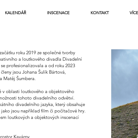
KALENDÁŘ
INSCENACE
KONTAKT
VÍC
 začátku roku 2019 ze společné tvorby
nativního a loutkového divadla Divadelní
 se profesionalizovala a od roku 2023
 členy jsou Johana Šulík Bártová,
 a Matěj Šumbera.
 v oblasti loutkového a objektového
ožnosti tohoto divadelního odvětví.
átního divadelního jazyka, který obsahuje
 jako jsou například film či počítačové hry.
sm loutkových a objektových inscenací
rostor Kavárny