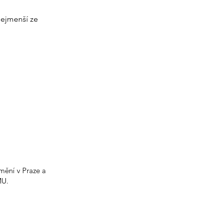
Nejmenší ze
mění v Praze a
MU.