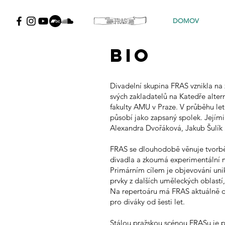
DOMOV
Bio
Divadelní skupina FRAS vznikla na
svých zakladatelů na Katedře alter
fakulty AMU v Praze. V průběhu let
působí jako zapsaný spolek. Jejími
Alexandra Dvořáková, Jakub Šulík
FRAS se dlouhodobě věnuje tvorbě
divadla a zkoumá experimentální m
Primárním cílem je objevování unik
prvky z dalších uměleckých oblastí,
Na repertoáru má FRAS aktuálně o
pro diváky od šesti let.
Stálou pražskou scénou FRASu je p