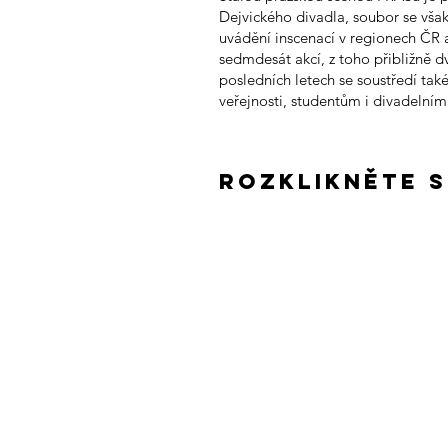
Dejvického divadla, soubor se vša
uvádění inscenací v regionech ČR a
sedmdesát akcí, z toho přibližně d
posledních letech se soustředí tak
veřejnosti, studentům i divadelní
rozklikněte s