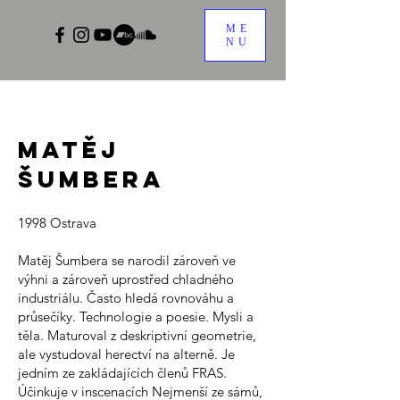
ME
NU
Matěj
Šumbera
1998 Ostrava
Matěj Šumbera se narodil zároveň ve
výhni a zároveň uprostřed chladného
industriálu. Často hledá rovnováhu a
průsečíky. Technologie a poesie. Mysli a
těla. Maturoval z deskriptivní geometrie,
ale vystudoval herectví na alterně. Je
jedním ze zakládajících členů FRAS.
Účinkuje v inscenacích Nejmenší ze sámů,