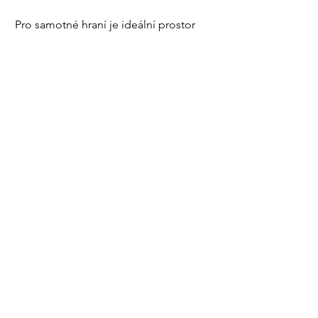
Pro samotné hraní je ideální prostor
alespoň 3x3 plocha.
Vhodný je prostor bez elevace.
Pro diváky v prvních řadách
doporučujeme připravit na sezení
polštáře.
Elektřina
2 x prodlužovačka/ pes
POČET
DIVÁKŮ
Inscenace je ideální pro 30 diváků.