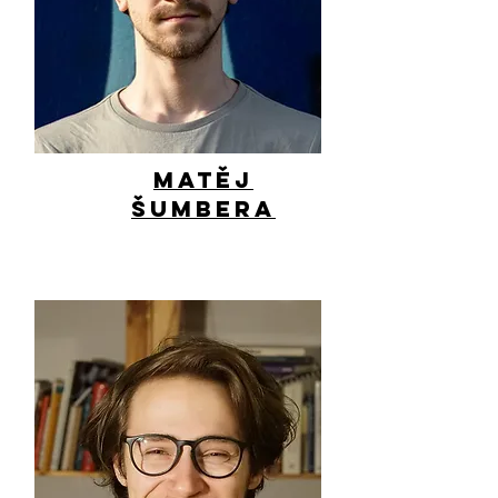
Matěj
Šumbera