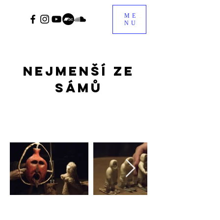
ME
NU
Nejmenší ze
sámů