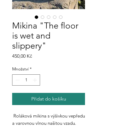
Mikina "The floor
is wet and
slippery"
Cena
450,00 Kč
Množství
*
Přidat do košíku
Roláková mikina s výšivkou vepředu
a varovnou vlnou našitou vzadu.