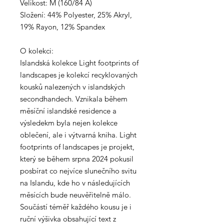
Velikost: M (160/84 A)
Složení: 44% Polyester, 25% Akryl,
19% Rayon, 12% Spandex
O kolekci:
Islandská kolekce Light footprints of
landscapes je kolekcí recyklovaných
kousků nalezených v islandských
secondhandech. Vznikala během
měsíční islandské residence a
výsledekm byla nejen kolekce
oblečení, ale i výtvarná kniha. Light
footprints of landscapes je projekt,
který se během srpna 2024 pokusil
posbírat co nejvíce slunečního svitu
na Islandu, kde ho v následujících
měsících bude neuvěřitelně málo.
Součástí téměř každého kousu je i
ruční výšivka obsahující text z