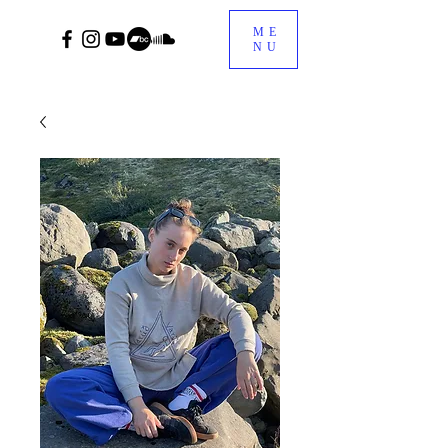
ME
NU