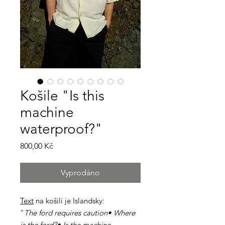
Košile "Is this
machine
waterproof?"
Cena
800,00 Kč
Vyprodáno
Text
na košili je Islandsky:
"
The ford requires caution•⁠ ⁠Where
is the ford?•⁠ ⁠Is the machine