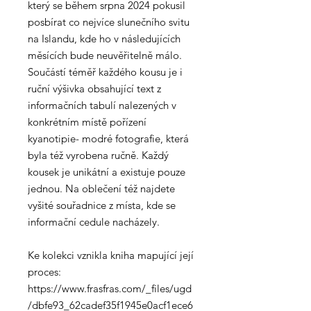
který se během srpna 2024 pokusil
posbírat co nejvíce slunečního svitu
na Islandu, kde ho v následujících
měsících bude neuvěřitelně málo.
Součástí téměř každého kousu je i
ruční výšivka obsahující text z
informačních tabulí nalezených v
konkrétním místě pořízení
kyanotipie- modré fotografie, která
byla též vyrobena ručně. Každý
kousek je unikátní a existuje pouze
jednou. Na oblečení též najdete
vyšité souřadnice z místa, kde se
informační cedule nacházely.
Ke kolekci vznikla kniha mapující její
proces:
https://www.frasfras.com/_files/ugd
/dbfe93_62cadef35f1945e0acf1ece6