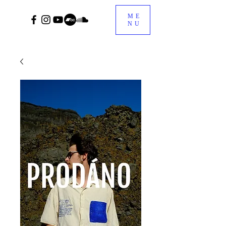
ME
NU