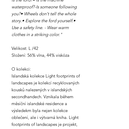
waterproof?-Is someone following
you?•⁠ ⁠Wheels don‘t tell the whole
story.•⁠ ⁠Explore the ford yourself.•⁠
⁠Use a safety line. - Wear warm
clothes in a striking color."
Velikost: L /42
Složení: 56% vlna, 44% viskóza
O kolekci:
Islandská kolekce Light footprints of
landscapes je kolekcí recyklovaných
kousků nalezených v islandských
secondhandech. Vznikala během
měsíční islandské residence a
výsledekm byla nejen kolekce
oblečení, ale i výtvarná kniha. Light
footprints of landscapes je projekt,